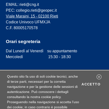
EMAIL: rieti@cng.it
PEC: collegio.rieti@geopec.it
Viale Maraini, 15 - 02100 Rieti
Codice Univoco UFMXJA
C.F. 80005170578
Orari segreteria
Dal Lunedì al Venerdì su appuntamento
Mercoledì 15:30 - 18:30
Questo sito fa uso di soli cookie tecnici, anche
Privacy policy
di terze parti, necessari per la corretta
I C
ACCETTO
navigazione e per la gestione delle sessioni di
Cookie policy
autenticazione. Può conoscere i dettagli
consultando la nostra cookie policy.
Accessibilità
Proseguendo nella navigazione si accetta l’uso
dei cookie; in caso contrario è possibile